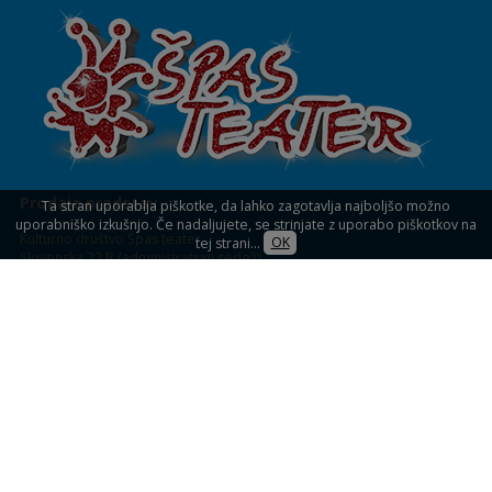
Prodaja predstav
Ta stran uporablja piškotke, da lahko zagotavlja najboljšo možno
uporabniško izkušnjo. Če nadaljujete, se strinjate z uporabo piškotkov na
Kulturno društvo Špas teater
tej strani...
OK
Slovenska 22 B (administrativni sedež)
1234 Mengeš
KULTURNI DOM MENGEŠ
Slovenska 32,
Mengeš (blagajna)
Prodaja vstopnic
Spletna prodaja vstopnic
Blagajna: uro pred predstavami