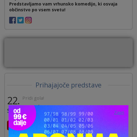
Predstavljamo vam vrhunsko komedijo, ki osvaja
občinstvo po vsem svetu!
Prihajajoče predstave
22.
Pridi gola!
September 22/19:00
Sep
Zapri
Kraj:
Dom II. slovenskega tabora Žalec
RAZPRODANO