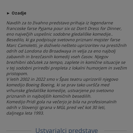
► Ozadje
Navdih za to živahno predstavo prihaja iz legendarne
francoske farse Pyjama pour six oz Don’t Dress for Dinner,
eno največjih uspešnic sodobne gledališke komedije..
Besedilo, ki ga podpisuje svetovno priznani mojster farse
Marc Camoletti, je doživelo nešteto uprizoritev na prestižnih
odrih od Londona do Broadwaya in velja za eno najbolj
zabavnih in brezčasnih komedij vseh časov. Njegov
brezhibni občutek za tempo, zaplete in komične situacije se
v tej sodobni priredbi prepleta z lokalni humorjem in svežim
pristopom.
V letih 2002 in 2022 smo v Špas teatru uprizorili njegovo
komedijo Boeing Boeing, ki se prav tako uvršča med
vrhunske gledališke komedije, ustvarjene po svetovno
priznanih in najboljših komičnih besedilih.
Komedijo Pridi gola na večerjo je bila na profesionalnih
odrih v Sloveniji igrana v MGL pred več kot 30 leti,
daljnega leta 1993.
Ustvarjalci predstave