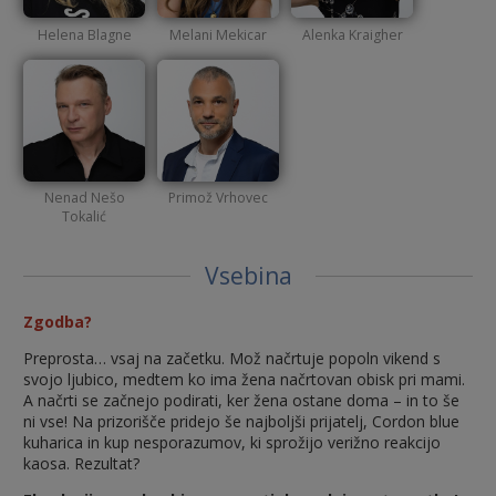
Helena Blagne
Melani Mekicar
Alenka Kraigher
Nenad Nešo
Primož Vrhovec
Tokalić
Vsebina
Zgodba?
Preprosta… vsaj na začetku. Mož načrtuje popoln vikend s
svojo ljubico, medtem ko ima žena načrtovan obisk pri mami.
A načrti se začnejo podirati, ker žena ostane doma – in to še
ni vse! Na prizorišče pridejo še najboljši prijatelj, Cordon blue
kuharica in kup nesporazumov, ki sprožijo verižno reakcijo
kaosa. Rezultat?