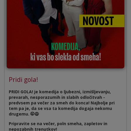
Pridi gola!
PRIDI GOLA! je komedija o ljubezni, izmišljevanju,
prevarah, nesporazumih in slabih odločitvah -
predvsem pa večer za smeh do konca! Najbolje pri
tem pa je, da se vsa ta komedija dogaja nekomu
drugemu.
🤭😅
Pripravite se na večer, poln smeha, zapletov in
nepozabnih trenutkov!