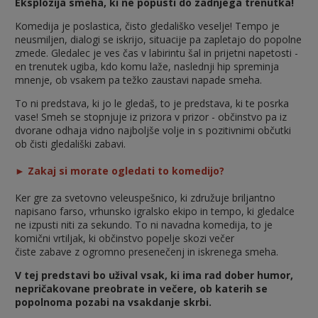
Eksplozija smeha, ki ne popusti do zadnjega trenutka!
Komedija je poslastica, čisto gledališko veselje! Tempo je
neusmiljen, dialogi se iskrijo, situacije pa zapletajo do popolne
zmede. Gledalec je ves čas v labirintu šal in prijetni napetosti -
en trenutek ugiba, kdo komu laže, naslednji hip spreminja
mnenje, ob vsakem pa težko zaustavi napade smeha.
To ni predstava, ki jo le gledaš, to je predstava, ki te posrka
vase! Smeh se stopnjuje iz prizora v prizor - občinstvo pa iz
dvorane odhaja vidno najboljše volje in s pozitivnimi občutki
ob čisti gledališki zabavi.
► Zakaj si morate ogledati to komedijo?
Ker gre za svetovno veleuspešnico, ki združuje briljantno
napisano farso, vrhunsko igralsko ekipo in tempo, ki gledalce
ne izpusti niti za sekundo. To ni navadna komedija, to je
komični vrtiljak, ki občinstvo popelje skozi večer
čiste zabave z ogromno presenečenj in iskrenega smeha.
V tej predstavi bo užival vsak, ki ima rad dober humor,
nepričakovane preobrate in večere, ob katerih se
popolnoma pozabi na vsakdanje skrbi.