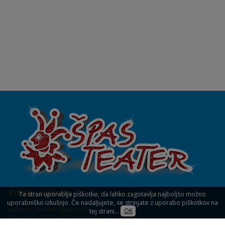
Prodaja predstav
Ta stran uporablja piškotke, da lahko zagotavlja najboljšo možno
uporabniško izkušnjo. Če nadaljujete, se strinjate z uporabo piškotkov na
Kulturno društvo Špas teater
tej strani...
OK
Slovenska 22 B (administrativni sedež)