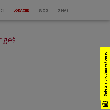
CI
LOKACIJE
BLOG
O NAS
ngeš
Spletna prodaja vstopnic