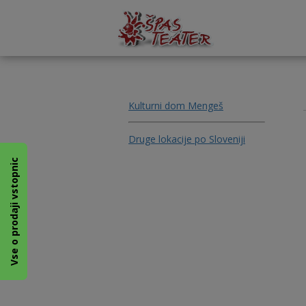
Kulturni dom Mengeš
Druge lokacije po Sloveniji
Vse o prodaji vstopnic