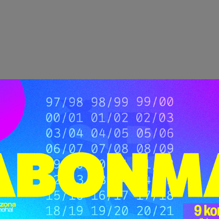
Kulturni dom Mengeš se nahaja v središču Mengša, na Slovenski
Kulturno društvo Špas teater (administrativni sedež)
Slovenska cesta 22 B
1234 Mengeš
Telefon
: Pisarna:
++ 386 40 33 33 39
Telefaks
: Pisarna:
++ 386 1 729 1235
Elektronski naslov
: