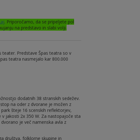
kaj
. Priporočamo, da se pripeljete pol
janju na predstavo in slabi volji.
 teater. Predstave Špas teatra so v
 Špas teatra nasmejalo kar 800.000
žnostjo dodatnih 38 stranskih sedežev.
ostop na oder z dvorane je možen z
park šteje 16 scenskih reflektorjev,
e v jakosti 2x 350 W. Za nastopajoče sta
v dvorano je več namenska avla z
 društva, folklorne skupine in