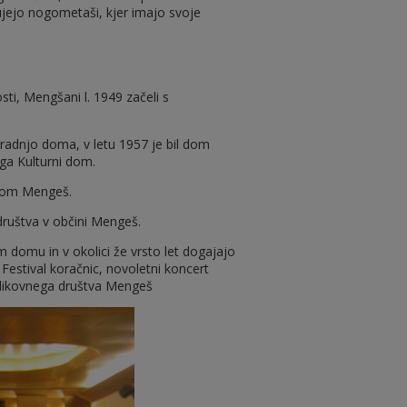
ejo nogometaši, kjer imajo svoje
i, Mengšani l. 1949 začeli s
gradnjo doma, v letu 1957 je bil dom
ga Kulturni dom.
 dom Mengeš.
društva v občini Mengeš.
 domu in v okolici že vrsto let dogajajo
Festival koračnic, novoletni koncert
 likovnega društva Mengeš