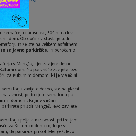
www.spasteater.si
em semaforju naravnost, 300 m na levi
urni dom. Ob občinski stavbi je tudi
emaforju in že ste na velikem asfaltnem
gre za javno parkirišče.
Priporočamo
forja v Mengšu, kjer zavijete desno.
 Kulturni dom. Na parkirišče zavijete levo
rišču za Kulturnim domom,
ki je v večini
 semaforju zavijete desno, ste na glavni
e naravnost, pri tretjem semaforju pa
ulturnim domom,
ki je v večini
parkirate pri šoli Mengeš, levo zavijete
semaforju peljete naravnost, pri tretjem
irišču za Kulturnim domom,
ki je v
am, da parkirate pri šoli Mengeš, levo