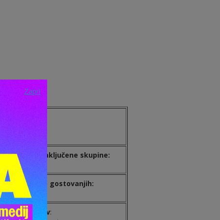
Zapri
 cesti 32.
Blagajna
:
041 33 33 39
Abonma in zaključene skupine:
031 33 33 39
Informacije o gostovanjih:
040 33 33 39
Spletni naslov
: