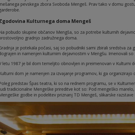
mešanega pevskega zbora Svoboda Mengeš. Prav tako v domu gostuj
garderobe.
Zgodovina Kulturnega doma Mengeš
Na pobudo skupine občanov Mengša, so za potrebe kulturnih dejavnost
prostovoljno gradnjo zadružnega doma.
Gradnja je potekala počasi, saj so pobudniki sami zbirali sredstva za 
dograjen in namenjen kulturnim dejavnostim v Mengšu. Imenovali so 
V letu 1987 je bil dom temeljito obnovljen in preimenovan v Kulturni
Kulturni dom je namenjen za izvajanje programov, ki ga organizirajo 
Poleg predstav Špas teatra, ki so na rednem programu, se v Kulturnem
tudi tradicionalne Mengeške prireditve kot so: Pod mengeško marelo, 
Mengeške godbe in podelitev priznanj TD Mengeš, slikarske razstave