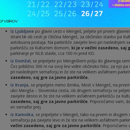
vstopnice@spasteater.com
marketing@spasteater.com
Kako do nas?
iz Ljubljane
po glavni cesti v Mengeš, peljete pri prvem glavn
strani tik ob cesti je Občina Mengeš, za občinsko stavbo pa Kult
avtobusna postaja. Na parkirišče zavijete levo pri naslednjem s
parkirišču za Kulturnim domom,
ki je v večini zasedeno, saj 
parkiranje pr NLB stavbi, cca 100 m pred KD.
iz Domžal
, se pripeljete po Mengeškem polju do glavnega sema
Čez približno 300 m na svoji levi vidite občinsko hišo, za njo pa
pri naslednjem semaforju in že ste na velikem asfaltnem parki
zasedeno, saj gre za javno parkirišče.
iz Kranja
, se pripeljete mimo Brnika, Most v Mengeš, na prvem
ulici Mengša – Slovenska cesta, ob drugem semaforju se peljet
zavijete desno in že ste na velikem asfaltnem parkirišču za K
zasedeno, saj gre za javno parkirišče
. Priporočamo vam, da 
en semafor prej.
iz Kamnika
, se pripeljete v Mengeš, tako na prvem in drugem 
semaforju pa zavijete levo in že ste na velikem asfaltnem park
večini zasedeno, saj gre za javno parkirišče
. Priporočamo v