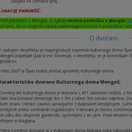
zavijete en semafor prej.
LOKACIJE PARKIRIŠČ:
Pred prihodom v Mengeš, si oglejte
možna parkirišča v Mengšu
tu
ure prej, da se izognete iskanju parkirnega prostora in posledično zamu
O dvorani
V zadnjem desetletju je najpogostejši najemnik kulturnega doma Špas
Mengeš pripeljale ljudi iz vse Slovenije, v desetletju se je komedijam
gledalcev.
V letu 2007 je Špas teater postal upravitelj Kulturnega doma.
Karakteristike dvorane Kulturnega doma Mengeš:
Osrednji del Kulturnega doma je dvorana s 411 udobnimi sedeži, z mo
Oder ima koristne dimenzije 9m x 7m z višino 5m odrske odprtine. D
dveh strani. Odrsko zaveso upravljamo z daljinskim krmiljenjem. Lučni 
krmiljenih preko svetlobnih regulatorjev. V dvorani je stereo ozvočenj
ob odru dve skupinski garderobi, opremljeni z wc-jem. Pred vhodom 
bifejem in blagajna.
Poleg osrednje dvorane je v Kulturnem domu klubska soba šahovskega