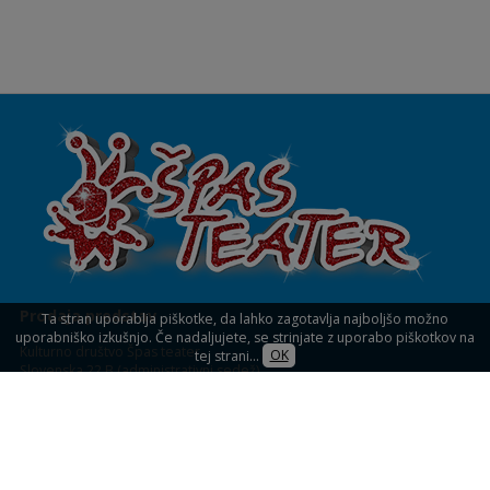
Prodaja predstav
Ta stran uporablja piškotke, da lahko zagotavlja najboljšo možno
uporabniško izkušnjo. Če nadaljujete, se strinjate z uporabo piškotkov na
Kulturno društvo Špas teater
tej strani...
OK
Slovenska 22 B (administrativni sedež)
1234 Mengeš
KULTURNI DOM MENGEŠ
Slovenska 32,
Mengeš (blagajna)