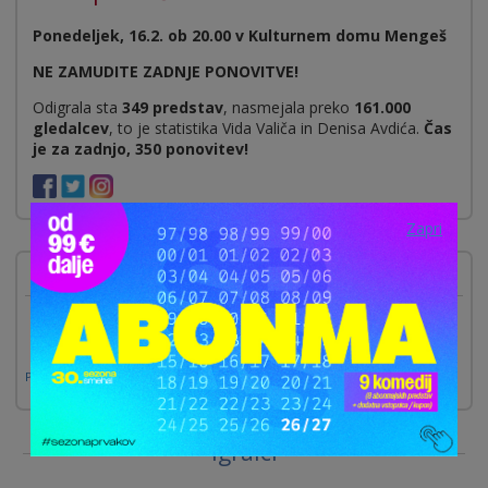
Ponedeljek, 16.2. ob 20.00 v Kulturnem domu Mengeš
NE ZAMUDITE ZADNJE PONOVITVE!
Odigrala sta
349 predstav
, nasmejala preko
161.000
gledalcev
, to je statistika Vida Valiča in Denisa Avdića.
Čas
je za zadnjo, 350 ponovitev!
Zapri
Prihajajoče predstave
Poglej vse »
Igralci