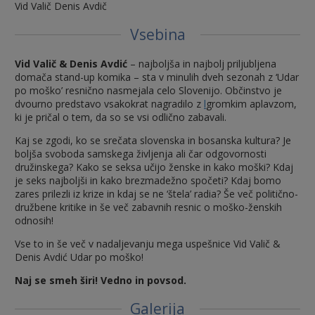
Vid Valič Denis Avdič
Vsebina
Vid Valič & Denis Avdić
– najboljša in najbolj priljubljena
domača stand-up komika – sta v minulih dveh sezonah z ‘Udar
po moško’ resnično nasmejala celo Slovenijo. Občinstvo je
dvourno predstavo vsakokrat nagradilo z
l
gromkim aplavzom,
ki je pričal o tem, da so se vsi odlično zabavali.
Kaj se zgodi, ko se srečata slovenska in bosanska kultura? Je
boljša svoboda samskega življenja ali čar odgovornosti
družinskega? Kako se seksa učijo ženske in kako moški? Kdaj
je seks najboljši in kako brezmadežno spočeti? Kdaj bomo
zares prilezli iz krize in kdaj se ne ‘štela’ radia? Še več politično-
družbene kritike in še več zabavnih resnic o moško-ženskih
odnosih!
Vse to in še več v nadaljevanju mega uspešnice Vid Valič &
Denis Avdić Udar po moško!
Naj se smeh širi! Vedno in povsod.
Galerija