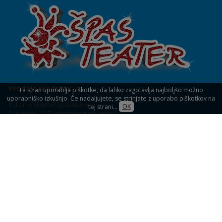
Prodaja predstav
Ta stran uporablja piškotke, da lahko zagotavlja najboljšo možno
uporabniško izkušnjo. Če nadaljujete, se strinjate z uporabo piškotkov na
Kulturno društvo Špas teater
tej strani...
OK
Slovenska 22 B (administrativni sedež)
1234 Mengeš
KULTURNI DOM MENGEŠ
Slovenska 32,
Mengeš (blagajna)
Prodaja vstopnic
Spletna prodaja vstopnic
Blagajna: uro pred predstavami
Informacije: 041 33 33 39