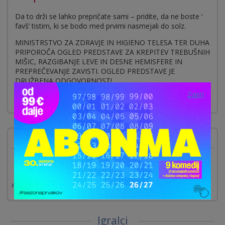
Da to drži se lahko prepričate sami – pridite, da ne boste ‘
favš’ tistim, ki se bodo med prvimi nasmejali do solz.
MINISTRSTVO ZA ZDRAVJE IN HIGIENO TELESA TER DUHA
PRIPOROČA OGLED PREDSTAVE ZA KREPITEV TREBUŠNIH
MIŠIC, RAZGIBANJE LEVE IN DESNE HEMISFERE IN
PREPREČEVANJE ZAVISTI. OGLED PREDSTAVE JE
DRUŽBENA ODGOVORNOST!
Zapri
Prihajajoče predstave
Poglej vse »
Igralci