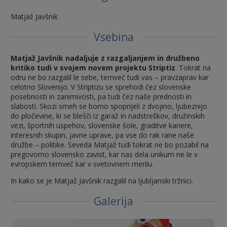
Matjaž Javšnik
Vsebina
Matjaž Javšnik nadaljuje z razgaljanjem in družbeno
kritiko tudi v svojem novem projektu
Striptiz
. Tokrat na
odru ne bo razgalil le sebe, temveč tudi vas – pravzaprav kar
celotno Slovenijo. V Striptizu se sprehodi čez slovenske
posebnosti in zanimivosti, pa tudi čez naše prednosti in
slabosti. Skozi smeh se bomo spoprijeli z dvojino, ljubeznijo
do pločevine, ki se blešči iz garaž in nadstreškov, družinskih
vezi, športnih uspehov, slovenske šole, graditve kariere,
interesnih skupin, javne uprave, pa vse do rak rane naše
družbe – politike. Seveda Matjaž tudi tokrat ne bo pozabil na
pregovorno slovensko zavist, kar nas dela unikum ne le v
evropskem temveč kar v svetovnem merilu.
In kako se je Matjaž Javšnik razgalil na ljubljanski tržnici.
Galerija