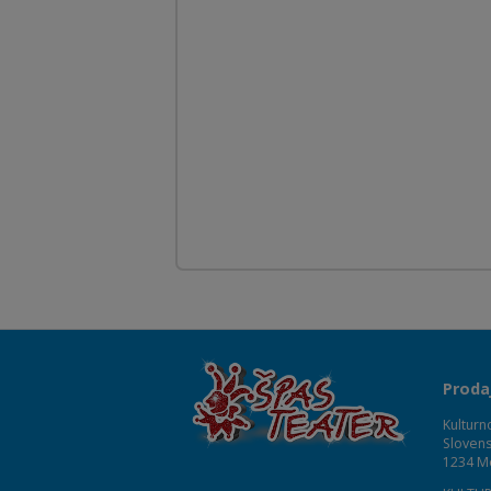
Proda
Kulturn
Slovens
1234 M