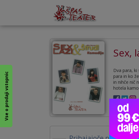
Sex, l
Dva para, ki
Vse o prodaji vstopnic
para in ko že
in nihče nič 
hotela kamor
Prihajajoče predstave