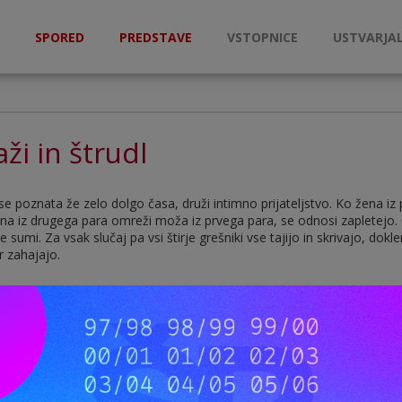
SPORED
PREDSTAVE
VSTOPNICE
USTVARJAL
aži in štrudl
 se poznata že zelo dolgo časa, druži intimno prijateljstvo. Ko žena i
na iz drugega para omreži moža iz prvega para, se odnosi zapletejo. O 
ne sumi. Za vsak slučaj pa vsi štirje grešniki vse tajijo in skrivajo, dokl
 zahajajo.
Igralci