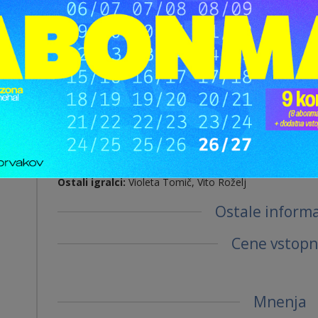
Boštjan Vrhovec Zvezdana Mlakar Matej Recer Primož E
Vsebina
lej vse »
Dva para, ki se poznata že zelo dolgo časa, druži intimno
zapelje moža iz drugega para in ko žena iz drugega par
zapletejo. O novi situaciji, seveda, nihče nič ne ve in nihč
grešniki vse tajijo in skrivajo, dokler se vsi ne srečajo v
Ustvarjalci pre
Ostali igralci:
Violeta Tomič, Vito Roželj
Ostale informa
Cene vstopn
Mnenja