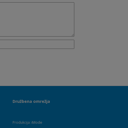
Družbena omrežja
Produkcija:
iMode