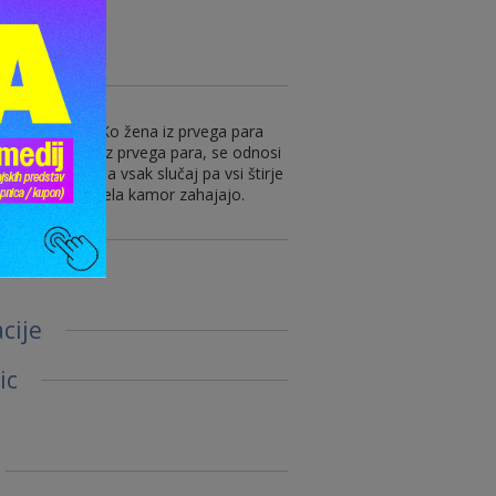
kart
 prijateljstvo. Ko žena iz prvega para
a omreži moža iz prvega para, se odnosi
e nič ne sumi. Za vsak slučaj pa vsi štirje
 lokalu poleg hotela kamor zahajajo.
dstave
cije
ic