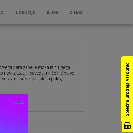
CI
LOKACIJE
BLOG
O NAS
Spletna prodaja vstopnic
z prvega para zapelje moža iz drugega
novi situaciji, seveda, nihče nič ne ve
er se vsi ne srečajo v lokalu poleg
Zapri