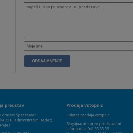
ja predstav
Prodaja vstopnic
o društvo Špas teater
Spletna prodaja vstopnic
ka 22 B (administrativni sedež)
Blagajna: uro pred predstavami
engeš
Informacije: 041 33 33 39