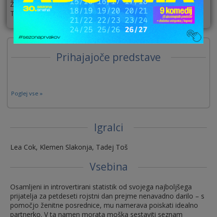
ŽELITE POPUSTE ZA TO PREDSTAVO? BITI OBVEŠČENI O
TERMINIH?
KLIKNITE IN SE PRIJAVITE!
Prihajajoče predstave
Poglej vse »
Igralci
Lea Cok, Klemen Slakonja, Tadej Toš
Vsebina
Osamljeni in introvertirani statistik od svojega najboljšega
prijatelja za petdeseti rojstni dan prejme nenavadno darilo – s
pomočjo ženitne posrednice, mu namerava poiskati idealno
partnerko. V ta namen morata moška sestaviti seznam