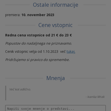
Ostale informacije
premiera:
10. november 2023
Cene vstopnic
Redna
cena vstopnice od 21 € do 23 €
Popustov do nadaljnega ne priznavamo.
Cenik vstopnic velja od 1.10.2023 več
tukaj.
Pridržujemo si pravico do spremembe.
Mnenja
Več kot odlično.
rak
- Ivanka Mrak