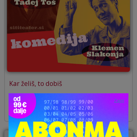
Kar želiš, to dobiš
Izvirni naslov The Love List, je bila od leta 2003 zelo
Zapri
uspešno uprizorjena na številnih odrih po vsem svetu.