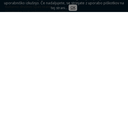
uporabniško izkušnjo. Če nadaljujete, se strinjate z uporabo piškotkov na
Kulturno društvo Špas teater
tej strani...
OK
Slovenska 22 B (administrativni sedež)
1234 Mengeš
KULTURNI DOM MENGEŠ
Slovenska 32,
Mengeš (blagajna)
Prodaja vstopnic
Spletna prodaja vstopnic
Blagajna: uro pred predstavami
Informacije: 041 33 33 39
Vsak delovnik: od 09.00 do 16.00
Pogoji poslovanja
Družbena omrežja
Produkcija:
iMode