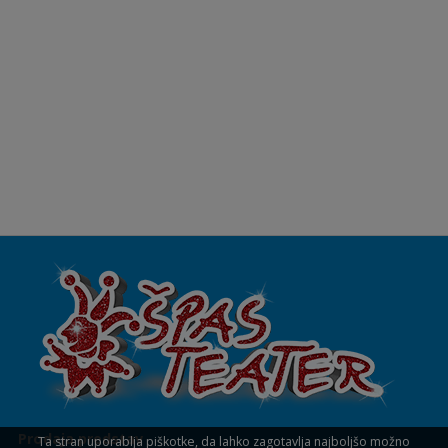
Prodaja predstav
Ta stran uporablja piškotke, da lahko zagotavlja najboljšo možno