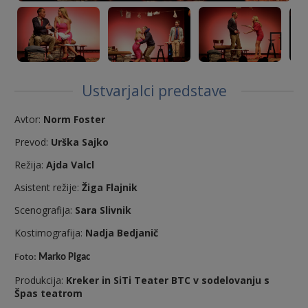
Next
Ustvarjalci predstave
Avtor:
Norm Foster
Prevod:
Urška Sajko
Režija:
Ajda Valcl
Asistent režije:
Žiga Flajnik
Scenografija:
Sara Slivnik
Kostimografija:
Nadja Bedjanič
Foto:
Marko Pigac
Produkcija:
Kreker in SiTi Teater BTC v sodelovanju s
Špas teatrom