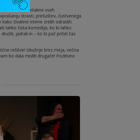
 v kratkem času dotakne vseh
vprašanju strasti, prešuštev, čustvenega
kako živahne intime zrelih odraslih.
ček lahko čista komedija, ko bi lahko
družili, jadrali in – ko bi pač prišel čas
čne rešitve! Izkušnje brez meja, večna
vam bo dala misliti drugače! Pozitivno