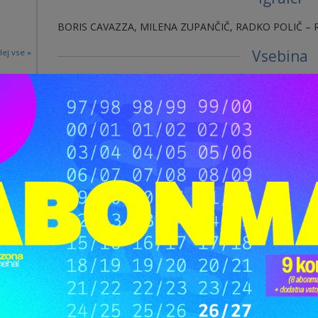
BORIS CAVAZZA, MILENA ZUPANČIČ, RADKO POLIČ – R
Vsebina
lej vse »
Komedija za gledališke sladokusce: Creme de la c
Polnokrvnost zrelih let ali – v troje je lahko še lepše!
Le kaj je lahko skupnega upokojenemu kapetanu dolge plo
ljubezen v zrelih letih seveda! In kaj se lahko zgodi, ko t
predsodkov in zadržkov narabuta ženo Mileno že rahlo 
osvoji z mogočno moško taktiko … ob prvem snidenju ji 
baba!? Ko pa glas o romantičnem zapletu seže do Radkov
gospe eksplozivnega temperamenta, je vzdušje na odru n
sinka že ne bo spustila iz rok brez ‘poštenega’ dvoboja, 
Ljubezenski trikotnik med Borisom Cavazzo, Mileno Zup
nenavaden. Prepletajo svoje življenjske izkušnje in se hkr
odljubijo, zaljubijo, dajejo dol, vzdihujejo, se smejejo in –
No ja, za Mileno je to kaj zabavna misel in zelo možna
pač ne bo delil postelje z modelom, ki se oblači v XXXXL 
desetletij. Poleg tega si je nakopal še zgroženost tektons
Radkove mame.