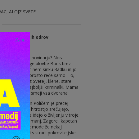
AC, ALOJZ SVETE
reme gledaliških odrov
Zapri
vbe, igralki in novinarju? Nora
aisti kapetan dolge plovbe Boris brez
‘prezeblem’ maminem sinku Radku in jo
strastno in preprosto reče samo – o,
e mame (Alojz Svete), klene, stare
apeto kot v najboljši kriminalki. Mama
pa če se na glas smeji vsa dvorana!
ančič in Radkom Poličem je precej
ati s svetlobno hitrostjo srečujejo,
 pridejo tudi na idejo o življenju v troje.
, zanju pa…malo manj. Zagoreli kapetan
oblačila, ki so iz mode že nekaj
kih razsežnosti s strani pokroviteljske