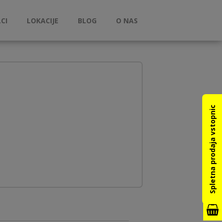
CI
LOKACIJE
BLOG
O NAS
Spletna prodaja vstopnic