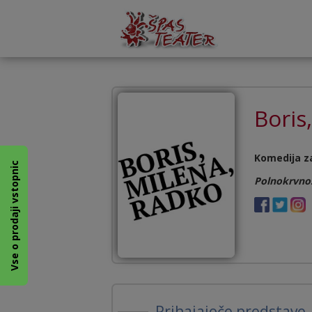
Boris
Komedija za
Vse o prodaji vstopnic
Polnokrvnost
Prihajajoče predstave