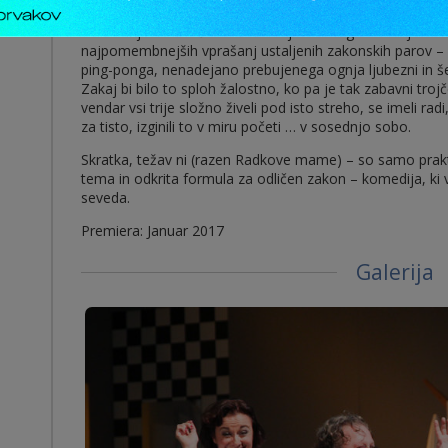
V razburljivih in sočnih medsebojnih dialogih se trojica
najpomembnejših vprašanj ustaljenih zakonskih parov – 
ping-ponga, nenadejano prebujenega ognja ljubezni in še 
Zakaj bi bilo to sploh žalostno, ko pa je tak zabavni troj
vendar vsi trije složno živeli pod isto streho, se imeli radi, 
za tisto, izginili to v miru početi … v sosednjo sobo.
Skratka, težav ni (razen Radkove mame) – so samo prakti
tema in odkrita formula za odličen zakon – komedija, ki 
seveda.
Premiera: Januar 2017
Galerija