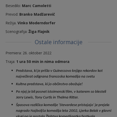
Besedilo:
Marc Camoletti
Prevod:
Branko Madžarevič
Režija.
Vinko Moderndorfer
Scenografija:
Žiga Flajnik
Ostale informacije
Premiera: 26. oktober 2022
Traja:
1 ura 50 min in nima odmora
Predstava, ki je prišla v Guinessovo knjigo rekordov kot
največkrat odigrana francoska komedija na svetu
Kultna predstava, ki jo občinstvo obožuje!
Po njej je bil posnet istoimenski film, v katerem so blesteli
Jerry Lewis, Tony Curtis in Thelma Ritter.
Špasova različica komedije 'Stevardese pristajajo' je prejela
nagrado Najboljša komedija leta 2002,
Ljerka Belak v glavni
vlogi pa je postala Žlahtna komedijantka festivala.