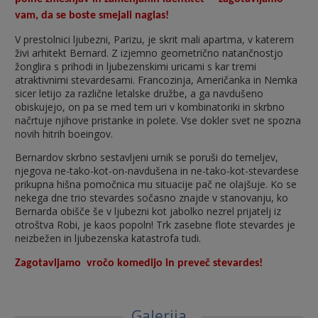
vam, da se boste smejali naglas!
V prestolnici ljubezni, Parizu, je skrit mali apartma, v katerem
živi arhitekt Bernard. Z izjemno geometrično natančnostjo
žonglira s prihodi in ljubezenskimi uricami s kar tremi
atraktivnimi stevardesami. Francozinja, Američanka in Nemka
sicer letijo za različne letalske družbe, a ga navdušeno
obiskujejo, on pa se med tem uri v kombinatoriki in skrbno
načrtuje njihove pristanke in polete. Vse dokler svet ne spozna
novih hitrih boeingov.
Bernardov skrbno sestavljeni urnik se poruši do temeljev,
njegova ne-tako-kot-on-navdušena in ne-tako-kot-stevardese
prikupna hišna pomočnica mu situacije pač ne olajšuje. Ko se
nekega dne trio stevardes sočasno znajde v stanovanju, ko
Bernarda obišče še v ljubezni kot jabolko nezrel prijatelj iz
otroštva Robi, je kaos popoln! Trk zasebne flote stevardes je
neizbežen in ljubezenska katastrofa tudi.
Zagotavljamo vročo komedijo in preveč stevardes!
Galerija