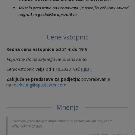
Tekst in predstava na Broadwayu je osvojila več Tony Award
nagrad za gledališke uprizoritve
Cene vstopnic
Redna
cena vstopnice od 21 € do 19 €
Popustov do nadaljnega ne priznavamo.
Cenik vstopnic velja od 1.10.2023 več
tukaj.
Zaključene predstave za podjetja:
povpraševanje
na
marketing@spasteater.com
Mnenja
Čudovita predstava z obilo smeha in zanimivih situacij ter z
vrhunskimi igralci.
eta