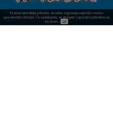
Prodaja predstav
Ta stran uporablja piškotke, da lahko zagotavlja najboljšo možno
uporabniško izkušnjo. Če nadaljujete, se strinjate z uporabo piškotkov na
Kulturno društvo Špas teater
tej strani...
OK
Slovenska 22 B (administrativni sedež)
1234 Mengeš
KULTURNI DOM MENGEŠ
Slovenska 32,
Mengeš (blagajna)
Prodaja vstopnic
Spletna prodaja vstopnic
Blagajna: uro pred predstavami
Informacije: 041 33 33 39
Vsak delovnik: od 09.00 do 16.00
Pogoji poslovanja
Družbena omrežja