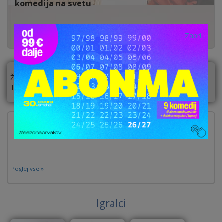
komedija na svetu
Zapri
ŽELITE POPUSTE ZA TO PREDSTAVO? BITI OBVEŠČENI O
TERMINIH?
KLIKNITE IN SE PRIJAVITE!
Prihajajoče predstave
Poglej vse »
Igralci