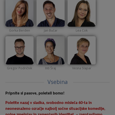
Gorka Berden
Jan Bučar
Lea Cok
Gregor Podričnik
Inti Šraj
Vesna Slapar
Vsebina
Pripnite si pasove, poleteli bomo!
Poletite nazaj v sladka, svobodno misleča 60-ta in
neonesnaženo ozračje najbolj sočne situacijske komedije,
polne zmešnjav in zamenjanih identitet – zagotavljamo