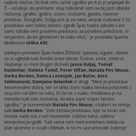
najbolj všečna. 50-krat smo začeli zgodbo pri A in jo pripeljali do
Ž – od ideje, do premiere. Vsaj tolikokrat sem na tej poti izbirala
režiserje, igralke, igralce, sceno, kostume, glasbo, naslove
predstav, fotografe. Dolga pot je za nami, ampak čudovita! S 50.
predstavo sem želela stotero zgodb Špas teatra združiti v eni
sami. Izbrala sem posebno predstavo za posebno priložnost. In
verjamem, da bo gledalcem še kako všeč," je povedala špasna
direktorica
Urška Alič.
Jubilejno premiero Špas teatra ŽENSKE: ljubezni, izgube, obleke
so si ogledali tudi številni znani obrazi. Čustva, solze, smeh in
olajšanje so med drugim doživeli
Jasna Kuljaj, Tomaž
Kozlevčar, Violeta Tomič, Peter Vilfan, Nataša Pirc Musar,
Gorka Berden, Danica Lovenjak, Jan Bučar, Azra
Selimanović, Damjana Golavšek
in drugi. "Meni je predstava
fenomenalno dobra, ker se lahko čisto vsaka ženska poistoveti z
vsaj eno od dam na odru, če že ne z vsako. Predstava je na
trenutke tudi zelo čustvena, skratka super truper ženska
zgodba," je komentirala
Nataša Pirc Musar,
s katero se strinja
tudi
Gorka Berden
. "Zelo ženska predstava, kjer se bodo vse
ženske našle not v več momentih. Odličen tekst, odlična
interpretacija igralk. Tudi sama sem med predstavo dobila na
plan spomine o svojih oblekah, ki so mi zaznamovale življenje."