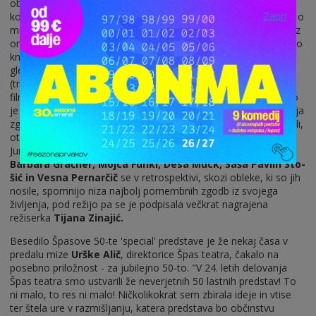
obraz. Predstava
ŽENSKA: ljubezni, izgube, obleke
ni samo
Zapri
komedija, ni satira, ni poetična drama, ni romanca, niti zgodba o
minulem ča-su – je VSE to v eni predstavi. Svetovna uspešnica z
originalnim naslovom Love, Loss and What I Wore je nastala po
knjižni uspešnici
Ilene Beckerman
in kmalu postala velik
gledališki hit. Napisali sta jo
Delia Ephron in Nora Ephron
(trikratna nominiranka za oskarja), podpisana pod naj-večje
filmske uspešnice kot so Romanca v Seattlu, Čaka te pošta, Ko
je Harry srečal Sally, Julie & Julia,… Predstava je intimna kolekcija
zgodb in spominov, ki niso zgolj lepi, nostalgični, žalostni, veseli,
otožni, prijetni, ampak tudi življenjski, resnični in čustveni.
Junakinje predstave, petorica izjemnih igralk in žensk:
Nataša
Barbara Gračner, Mojca Funkl, Desa Muck, Saša Pavlin Sto-
šić in Vesna Pernarčič
se v retrospektivi, skozi obleke, ki so jih
nosile, spomnijo niza najbolj pomembnih zgodb iz svojega
življenja, pod režijo pa se je podpisala večkrat nagrajena
režiserka
Tijana Zinajić.
Besedilo Špasove 50-te 'special' predstave je že nekaj časa v
predalu mize
Urške Alič
, direktorice Špas teatra, čakalo na
posebno priložnost - za jubilejno 50-to. "V 24. letih delovanja
Špas teatra smo ustvarili že neverjetnih 50 lastnih predstav! To
ni malo, to res ni malo! Ničkolikokrat sem zbirala ideje in vtise
ter štela ure v razmišljanju, katera predstava bo občinstvu