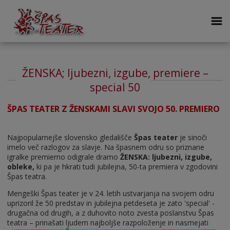
ŽENSKA; ljubezni, izgube, premiere –
special 50
ŠPAS TEATER Z ŽENSKAMI SLAVI SVOJO 50. PREMIERO
Najpopularnejše slovensko gledališče
Špas teater
je sinoči
imelo več razlogov za slavje. Na špasnem odru so priznane
igralke premierno odigrale dramo
ŽENSKA: ljubezni, izgube,
obleke,
ki pa je hkrati tudi jubilejna, 50-ta premiera v zgodovini
Špas teatra.
Mengeški Špas teater je v 24. letih ustvarjanja na svojem odru
uprizoril že 50 predstav in jubilejna petdeseta je zato 'special' -
drugačna od drugih, a z duhovito noto zvesta poslanstvu Špas
teatra – prinašati ljudem najboljše razpoloženje in nasmejati