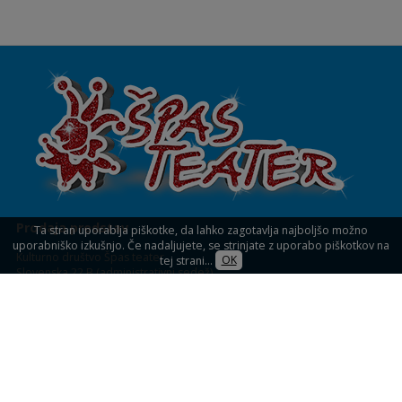
Prodaja predstav
Ta stran uporablja piškotke, da lahko zagotavlja najboljšo možno
uporabniško izkušnjo. Če nadaljujete, se strinjate z uporabo piškotkov na
Kulturno društvo Špas teater
tej strani...
OK
Slovenska 22 B (administrativni sedež)
1234 Mengeš
KULTURNI DOM MENGEŠ
Slovenska 32,
Mengeš (blagajna)
Prodaja vstopnic