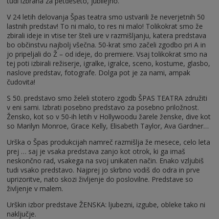
tudi izbrana za petdeseto, jubilejno.
V 24 letih delovanja Špas teatra smo ustvarili že neverjetnih 50
lastnih predstav! To ni malo, to res ni malo! Tolikokrat smo že
zbirali ideje in vtise ter šteli ure v razmišljanju, katera predstava
bo občinstvu najbolj všečna. 50-krat smo začeli zgodbo pri A in
jo pripeljali do Ž – od ideje, do premiere. Vsaj tolikokrat smo na
tej poti izbirali režiserje, igralke, igralce, sceno, kostume, glasbo,
naslove predstav, fotografe. Dolga pot je za nami, ampak
čudovita!
S 50. predstavo smo želeli stotero zgodb ŠPAS TEATRA združiti
v eni sami. Izbrati posebno predstavo za posebno priložnost.
Žensko, kot so v 50-ih letih v Hollywoodu žarele ženske, dive kot
so Marilyn Monroe, Grace Kelly, Elisabeth Taylor, Ava Gardner…
Urška o Špas produkcijah namreč razmišlja že mesece, celo leta
prej … saj je vsaka predstava zanjo kot otrok, ki ga imaš
neskončno rad, vsakega na svoj unikaten način. Enako vzljubiš
tudi vsako predstavo. Najprej jo skrbno vodiš do odra in prve
uprizoritve, nato skozi življenje do poslovilne. Predstave so
življenje v malem.
Urškin izbor predstave ŽENSKA: ljubezni, izgube, obleke tako ni
naključje.