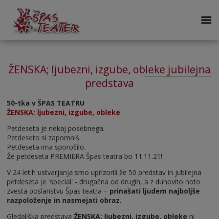
ŽENSKA; ljubezni, izgube, obleke jubilejna
predstava
50-tka v ŠPAS TEATRU
ŽENSKA: ljubezni, izgube, obleke
Petdeseta je nekaj posebnega.
Petdeseto si zapomniš.
Petdeseta ima sporočilo.
Že petdeseta PREMIERA Špas teatra bo 11.11.21!
V 24 letih ustvarjanja smo uprizorili že 50 predstav in jubilejna
petdeseta je 'special' - drugačna od drugih, a z duhovito noto
zvesta poslanstvu Špas teatra –
prinašati ljudem najboljše
razpoloženje in nasmejati obraz.
Gledališka predstava
ŽENSKA: ljubezni, izgube, obleke
ni