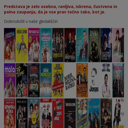
Predstava je zelo osebna, ranljiva, iskrena, čustvena in
polna zaupanja, da je vse prav točno tako, kot je.
Dobrodošli v naše gledališče!