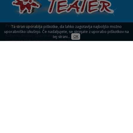
Prodaja predstav
Ta stran uporablja piškotke, da lahko zagotavlja najboljšo možno
uporabniško izkušnjo. Če nadaljujete, se strinjate z uporabo piškotkov na
Kulturno društvo Špas teater
tej strani...
OK
Slovenska 22 B (administrativni sedež)
1234 Mengeš
KULTURNI DOM MENGEŠ
Slovenska 32,
Mengeš (blagajna)
Prodaja vstopnic
Spletna prodaja vstopnic
Blagajna: uro pred predstavami
Informacije: 041 33 33 39
Vsak delovnik: od 09.00 do 16.00
Pogoji poslovanja