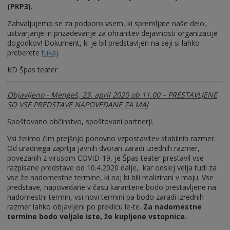
(PKP3).
Zahvaljujemo se za podporo vsem, ki spremljate naše delo,
ustvarjanje in prizadevanje za ohranitev dejavnosti organizacije
dogodkov! Dokument, ki je bil predstavljen na seji si lahko
preberete
tukaj
.
KD Špas teater
Objavljeno - Mengeš, 23. april 2020 ob 11.00 – PRESTAVLJENE
SO VSE PREDSTAVE NAPOVEDANE ZA MAJ
Spoštovano občinstvo, spoštovani partnerji.
Vsi želimo čim prejšnjo ponovno vzpostavitev stabilnih razmer.
Od uradnega zaprtja javnih dvoran zaradi izrednih razmer,
povezanih z virusom COVID-19, je Špas teater prestavil vse
razpisane predstave od 10.4.2020 dalje, kar odslej velja tudi za
vse že nadomestne termine, ki naj bi bili realizirani v maju. Vse
predstave, napovedane v času karantene bodo prestavljene na
nadomestni termin, vsi novi termini pa bodo zaradi izrednih
razmer lahko objavljeni po preklicu le-te.
Za nadomestne
termine bodo veljale iste, že kupljene vstopnice.