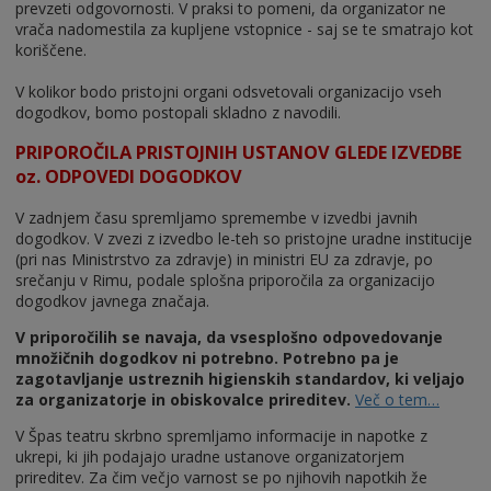
prevzeti odgovornosti. V praksi to pomeni, da organizator ne
vrača nadomestila za kupljene vstopnice - saj se te smatrajo kot
koriščene.
V kolikor bodo pristojni organi odsvetovali organizacijo vseh
dogodkov, bomo postopali skladno z navodili.
PRIPOROČILA PRISTOJNIH USTANOV GLEDE IZVEDBE
oz. ODPOVEDI DOGODKOV
V zadnjem času spremljamo spremembe v izvedbi javnih
dogodkov. V zvezi z izvedbo le-teh so pristojne uradne institucije
(pri nas Ministrstvo za zdravje) in ministri EU za zdravje, po
srečanju v Rimu, podale splošna priporočila za organizacijo
dogodkov javnega značaja.
V priporočilih se navaja, da vsesplošno odpovedovanje
množičnih dogodkov ni potrebno. Potrebno pa je
zagotavljanje ustreznih higienskih standardov, ki veljajo
za organizatorje in obiskovalce prireditev.
Več o tem…
V Špas teatru skrbno spremljamo informacije in napotke z
ukrepi, ki jih podajajo uradne ustanove organizatorjem
prireditev. Za čim večjo varnost se po njihovih napotkih že