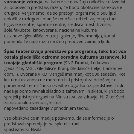
varovanje zdravja,
na katere se nanašajo odločitve o izvedbi
ali odpovedih predstav, razen, če bodo okoliščine narekovale
drugače. Verjamemo, da so pristojni organi mejo 500 ljudi
določili z razlogom; manjše množice od teh zajemajo tudi
trgovske centre, športne centre, središča mest, tržnice,
šole,fakultete, kinodvorane, nacionalne kulturne
ustanove (gledališča, muzeji, galerije, filharmonija), kar bi
pomenilo že najstrožjo možno prepoved zbiranja ljudi.
Špas teater izvaja predstave po programu, tako kot vsa
ostala gledališča oziroma sorodne kulturne ustanove, ki
izvajajo gledališki program
(SNG Drama, Lutkovno
gledališče, MGL, Gledališče Kranj, Gledališče Celje, Cankarjev
dom…). Dvorana v KD Mengeš ima manj kot 500 sedežev. Kot
kulturna ustanova ne moremo biti pristojni za odločanje o
primernosti ter rizičnosti izvedbe dogodka oz. predstave. Tudi
nadalje bomo ravnali skladno z zahtevami in sklepi, ki jih bodo
sprejeli pristojni organi na Ministrstvu za zdravje, NIJZ ter Svet
za nacionalno varnost, ki ima
napovedano zasedanje v prihodnjem tednu.
Vse obiskovalce in medije pozivamo, da se informacije o
predstavah spremljajo na spletni strani
spasteater.si. Hvala.