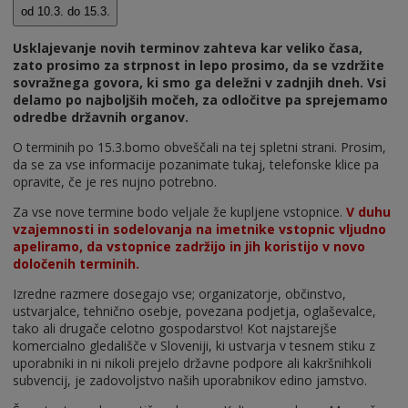
Usklajevanje novih terminov zahteva kar veliko časa,
zato prosimo za strpnost in lepo prosimo, da se vzdržite
sovražnega govora, ki smo ga deležni v zadnjih dneh. Vsi
delamo po najboljših močeh, za odločitve pa sprejemamo
odredbe državnih organov.
O terminih po 15.3.bomo obveščali na tej spletni strani. Prosim,
da se za vse informacije pozanimate tukaj, telefonske klice pa
opravite, če je res nujno potrebno.
Za vse nove termine bodo veljale že kupljene vstopnice.
V duhu
vzajemnosti in sodelovanja na imetnike vstopnic vljudno
apeliramo, da vstopnice zadržijo in jih koristijo v novo
določenih terminih.
Izredne razmere dosegajo vse; organizatorje, občinstvo,
ustvarjalce, tehnično osebje, povezana podjetja, oglaševalce,
tako ali drugače celotno gospodarstvo! Kot najstarejše
komercialno gledališče v Sloveniji, ki ustvarja v tesnem stiku z
uporabniki in ni nikoli prejelo državne podpore ali kakršnihkoli
subvencij, je zadovoljstvo naših uporabnikov edino jamstvo.