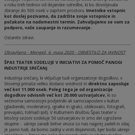
v roku treh tednov od dejanske odredbe, ki bo dovoljevala
zbiranje do 500 oseb v zaprtem prostoru.
Imetnike vstopnic
kot doslej pozivamo, da zadržite svoje vstopnice in
počakate na nadomestni termin. Zahvaljujemo se vam za
podporo, vaše zaupanje in razumevanje.
Ostanite zdravi.
Objavljeno - Mengeš, 6. maja 2020 - OBVESTILO ZA JAVNOST
ŠPAS TEATER SODELUJE V INICIATIVI ZA POMOČ PANOGI
INDUSTRIJE SREČANJ
Industrija srečanj, ki vključuje tudi organizatorje dogodkov, v
Sloveniji prinaša veliko dodano vrednost in
direktno zaposluje
več kot 11.000 oseb. Poleg tega je od organizacije
dogodkov odvisnih več kot 20.000 ustvarjalcev
, ki so
večinoma samostojni podjetniki ali samozaposleni v kulturi
(glasbeniki, moderatorji, igralke in igralci, oblikovalci, fotografi,
prevajalci, tolmači ipd). V Kulturnem društvu Špas teater v
letošnji sezoni sodeluje 50 ustvarjalcev in smo del ogrožene
skupine - ukrepi zaradi širitve virusa so nas najprej zadeli in zdaj
je jasno tudi, da bomo zadnji v vrsti dejavnosti, kjer bodo ukrepi