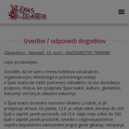
Izvedbe / odpovedi dogodkov
Objavljeno - Mengeš, 15. junij - NADOMESTNI TERMINI
Lepo pozdravljeni.
Dovolite, da se vam v imenu kolektiva ustvarjalcev,
organizatorjev, tehničnega in pomožnega osebja
v Špas teatru ter naših partnerjev zahvalimo za vso dosedanjo
podporo; HVALA, ker podpirate Špas teater, kulturo, gledališče,
industrijo srečanj in zabavno industrijo.
V Špas teatru dosledno ravnamo skladno z odloki, ki jih
predpisuje država. Do petka, 12.6. je veljal odlok zbiranja do 200
ljudi v zaprtih javnih prostorih, od 15.6. dalje velja odlok do 500
ljudi v zaprtih javnih prostorih, seveda z odgovarjajočimi in
nujnimi dopolnilnimi varnostnimi pogoji glede gibanja, vstopanja