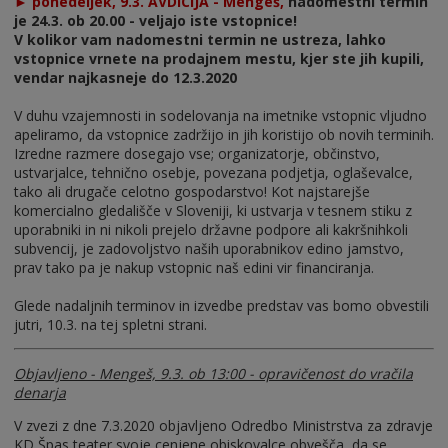
► ponedeljek, 9.3. AVDICIJA - Mengeš,
nadomestni termin
je 24.3. ob 20.00 - veljajo iste vstopnice!
V kolikor vam nadomestni termin ne ustreza, lahko
vstopnice vrnete na prodajnem mestu, kjer ste jih kupili,
vendar najkasneje do 12.3.2020
V duhu vzajemnosti in sodelovanja na imetnike vstopnic vljudno
apeliramo, da vstopnice zadržijo in jih koristijo ob novih terminih.
Izredne razmere dosegajo vse; organizatorje, občinstvo,
ustvarjalce, tehnično osebje, povezana podjetja, oglaševalce,
tako ali drugače celotno gospodarstvo! Kot najstarejše
komercialno gledališče v Sloveniji, ki ustvarja v tesnem stiku z
uporabniki in ni nikoli prejelo državne podpore ali kakršnihkoli
subvencij, je zadovoljstvo naših uporabnikov edino jamstvo,
prav tako pa je nakup vstopnic naš edini vir financiranja.
Glede nadaljnih terminov in izvedbe predstav vas bomo obvestili
jutri, 10.3. na tej spletni strani.
Objavljeno - Mengeš, 9.3. ob 13:00 - opravičenost do vračila
denarja
V zvezi z dne 7.3.2020 objavljeno Odredbo Ministrstva za zdravje
KD Špas teater svoje cenjene obiskovalce obvešča, da se