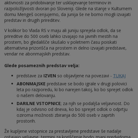
aktivnosti za pridobivanje ter usklajevanje terminov in
razpoložljivosti dvoran po Sloveniji. Glede na stanje v Kulturnem
domu Mengeš ocenjujemo, da junija še ne bomo mogli izvajati
predstav in drugih prireditev.
V kolikor bo Vlada RS v maju ali juniju sprejela odlok, da se
prireditve do 500 oseb lahko izvajajo na javnih mestih na
prostem, bo gledališče skušalo v poletnem času poiskati
alternativna prizorišča na prostem in delno izvajati predstave,
vendar ne abonmajskih predstav.
Glede posameznih predstav velja:
predstave za
IZVEN
so objavljene na povezavi -
TUKAJ
ABONMAJSKE
predstave se bodo igrale v drugi polovici
leta po razporedu, ki bo narejen takoj, ko bo sprejet odlok
o našem delovanju.
DARILNE VSTOPNICE
; za njih se podaljša veljavnost. Do
kdaj je odvisno od dneva, ko bo sprejet odlok o odprtju
oziroma možnosti zbiranja do 500 oseb v zaprtih
prostorih.
Že kupljene vstopnice za prestavljene predstave še nadalje
ostajajo veljavne, termini za koriščenje bodo znani predvidoma