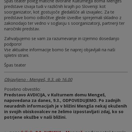
Špas teater poleg matične dvorane Kulturnega doma Mengeš
predstave izvaja tudi v različnih krajih po Sloveniji: kot
soorganizator, kot gostujoče gledališče ali izvajalec. Za te
predstave bomo odločitve glede izvedbe sprejemali skladno z
zakonodajo ter vedno v soglasju s soorganizatorji, partnerji ter
naročniki predstav.
Zahvaljujemo se vam za razumevanje in izjemno dosedanjo
podporo!
Vse aktualne informacije bomo še naprej objavljali na naši
spletni strani.
Špas teater
Objavljeno - Mengeš, 9.3. ob 16.00
Posebno obvestilo:
Predstavo AVDICIJA, v Kulturnem domu Mengeš,
napovedana za danes, 9.3., ODPOVEDUJEMO. Po zadnjih
neuradnih informacijah je v bližini Mengša nekaj okuženih
in svojih obiskovalcev ne želimo izpostavljati zdaj, ko so
potrjene okužbe v naši bližini.