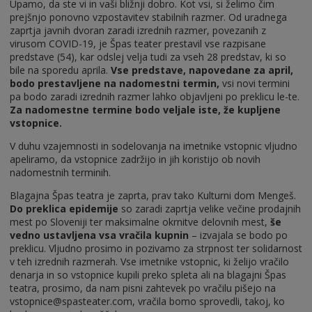
Upamo, da ste vi in vaši bližnji dobro. Kot vsi, si želimo čim
prejšnjo ponovno vzpostavitev stabilnih razmer. Od uradnega
zaprtja javnih dvoran zaradi izrednih razmer, povezanih z
virusom COVID-19, je Špas teater prestavil vse razpisane
predstave (54), kar odslej velja tudi za vseh 28 predstav, ki so
bile na sporedu aprila.
Vse predstave, napovedane za april,
bodo prestavljene na nadomestni termin,
vsi novi termini
pa bodo zaradi izrednih razmer lahko objavljeni po preklicu le-te.
Za nadomestne termine bodo veljale iste, že kupljene
vstopnice.
V duhu vzajemnosti in sodelovanja na imetnike vstopnic vljudno
apeliramo, da vstopnice zadržijo in jih koristijo ob novih
nadomestnih terminih.
Blagajna Špas teatra je zaprta, prav tako Kulturni dom Mengeš.
Do preklica epidemije
so zaradi zaprtja velike večine prodajnih
mest po Sloveniji ter maksimalne okrnitve delovnih mest,
še
vedno ustavljena vsa vračila kupnin
– izvajala se bodo po
preklicu. Vljudno prosimo in pozivamo za strpnost ter solidarnost
v teh izrednih razmerah. Vse imetnike vstopnic, ki želijo vračilo
denarja in so vstopnice kupili preko spleta ali na blagajni Špas
teatra, prosimo, da nam pisni zahtevek po vračilu pišejo na
vstopnice@spasteater.com, vračila bomo sprovedli, takoj, ko