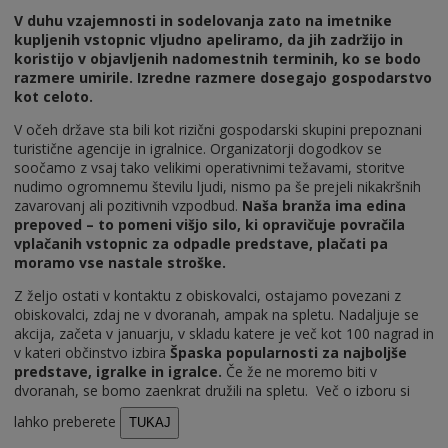
V duhu vzajemnosti in sodelovanja zato na imetnike
kupljenih vstopnic vljudno apeliramo, da jih zadržijo in
koristijo v objavljenih nadomestnih terminih, ko se bodo
razmere umirile. Izredne razmere dosegajo gospodarstvo
kot celoto.
V očeh države sta bili kot rizični gospodarski skupini prepoznani
turistične agencije in igralnice. Organizatorji dogodkov se
soočamo z vsaj tako velikimi operativnimi težavami, storitve
nudimo ogromnemu številu ljudi, nismo pa še prejeli nikakršnih
zavarovanj ali pozitivnih vzpodbud.
Naša branža ima edina
prepoved – to pomeni višjo silo, ki opravičuje povračila
vplačanih vstopnic za odpadle predstave, plačati pa
moramo vse nastale stroške.
Z željo ostati v kontaktu z obiskovalci, ostajamo povezani z
obiskovalci, zdaj ne v dvoranah, ampak na spletu. Nadaljuje se
akcija, začeta v januarju, v skladu katere je več kot 100 nagrad in
v kateri občinstvo izbira
Špaska popularnosti za najboljše
predstave, igralke in igralce.
Če že ne moremo biti v
dvoranah, se bomo zaenkrat družili na spletu. Več o izboru si
lahko preberete