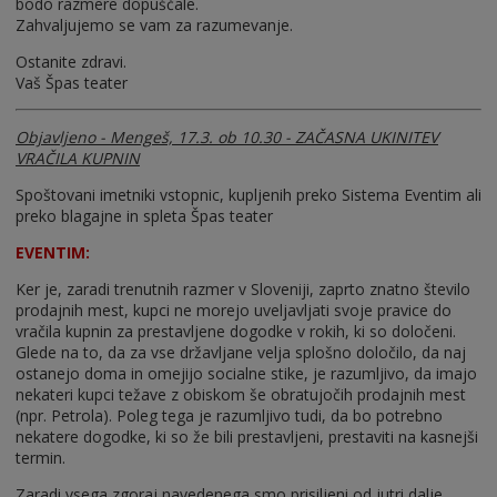
bodo razmere dopuščale.
Zahvaljujemo se vam za razumevanje.
Ostanite zdravi.
Vaš Špas teater
Objavljeno - Mengeš, 17.3. ob 10.30 - ZAČASNA UKINITEV
VRAČILA KUPNIN
Spoštovani imetniki vstopnic, kupljenih preko Sistema Eventim ali
preko blagajne in spleta Špas teater
EVENTIM:
Ker je, zaradi trenutnih razmer v Sloveniji, zaprto znatno število
prodajnih mest, kupci ne morejo uveljavljati svoje pravice do
vračila kupnin za prestavljene dogodke v rokih, ki so določeni.
Glede na to, da za vse državljane velja splošno določilo, da naj
ostanejo doma in omejijo socialne stike, je razumljivo, da imajo
nekateri kupci težave z obiskom še obratujočih prodajnih mest
(npr. Petrola). Poleg tega je razumljivo tudi, da bo potrebno
nekatere dogodke, ki so že bili prestavljeni, prestaviti na kasnejši
termin.
Zaradi vsega zgoraj navedenega smo prisiljeni od jutri dalje