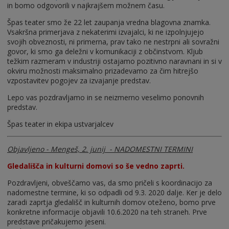
in bomo odgovorili v najkrajšem možnem času.
Špas teater smo že 22 let zaupanja vredna blagovna znamka.
Vsakršna primerjava z nekaterimi izvajalci, ki ne izpolnjujejo
svojih obveznosti, ni primerna, prav tako ne nestrpni ali sovražni
govor, ki smo ga deležni v komunikaciji z občinstvom. Kljub
težkim razmeram v industriji ostajamo pozitivno naravnani in si v
okviru možnosti maksimalno prizadevamo za čim hitrejšo
vzpostavitev pogojev za izvajanje predstav.
Lepo vas pozdravljamo in se neizmerno veselimo ponovnih
predstav.
Špas teater in ekipa ustvarjalcev
Objavljeno - Mengeš, 2. junij - NADOMESTNI TERMINI
Gledališča in kulturni domovi so še vedno zaprti.
Pozdravljeni, obveščamo vas, da smo pričeli s koordinacijo za
nadomestne termine, ki so odpadli od 9.3. 2020 dalje. Ker je delo
zaradi zaprtja gledališč in kulturnih domov oteženo, bomo prve
konkretne informacije objavili 10.6.2020 na teh straneh. Prve
predstave pričakujemo jeseni.