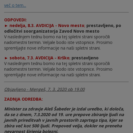
več o tem...
ODPOVEDI:
► nedelja, 8.3. AVDICIJA - Novo mesto
;
prestavljeno, po
odločitvi soorganizatorja Zavod Novo mesto
V naslednjem tednu bomo na tej spletni strani sporočili
nadomestni termin. Veljale bodo iste vstopnice. Prosimo
spremljajte nove informacije na naši spletni strani.
► sobota, 7.3. AVDICIJA - Krško
;
prestavljeno
V naslednjem tednu bomo na tej spletni strani sporočili
nadomestni termin. Veljale bodo iste vstopnice. Prosimo
spremljajte nove informacije na naši spletni strani.
Objavljeno - Mengeš, 7. 3. 2020 ob 19.00
ZADNJA ODREDBA:
Minister za zdravje Aleš Šabeder je izdal uredbo, ki določa,
da se z dnem, 7.3.2020 od 19. ure prepove zbiranje ljudi na
javnih prireditvah v javnih prostorih zaprtega tipa, kjer se
zbira več kot 500 ljudi. Prepoved velja, dokler ne preneha
nevarnost širjenja bolezni.