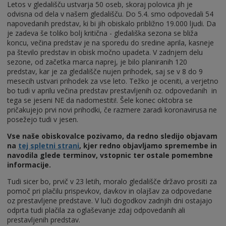
Letos v gledališču ustvarja 50 oseb, skoraj polovica jih je
odvisna od dela v našem gledališču. Do 5.4. smo odpovedali 54
napovedanih predstav, ki bi jih obiskalo približno 19.000 ljudi. Da
je zadeva še toliko bolj kritična - gledališka sezona se bliža
koncu, večina predstav je na sporedu do sredine aprila, kasneje
pa število predstav in obisk močno upadeta. V zadnjem delu
sezone, od začetka marca naprej, je bilo planiranih 120
predstav, kar je za gledališče nujen prihodek, saj se v 8 do 9
mesecih ustvari prihodek za vse leto. Težko je oceniti, a verjetno
bo tudi v aprilu večina predstav prestavljenih oz. odpovedanih in
tega se jeseni NE da nadomestiti!. Šele konec oktobra se
pričakujejo prvi novi prihodki, če razmere zaradi koronavirusa ne
posežejo tudi v jesen.
Vse naše obiskovalce pozivamo, da redno sledijo objavam
na
tej spletni strani
, kjer redno objavljamo spremembe in
navodila glede terminov, vstopnic ter ostale pomembne
informacije.
Tudi sicer bo, prvič v 23 letih, moralo gledališče državo prositi za
pomoč pri plačilu prispevkov, davkov in olajšav za odpovedane
oz prestavljene predstave. V luči dogodkov zadnjih dni ostajajo
odprta tudi plačila za oglaševanje zdaj odpovedanih ali
prestavljenih predstav.