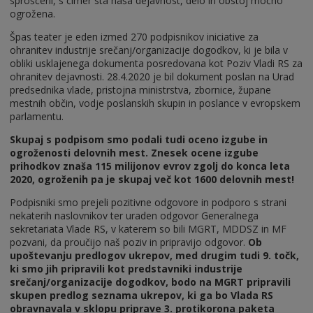
sproščeni, s čimer sta naša dejavnost, delo in obstoj močno
ogrožena.
Špas teater je eden izmed 270 podpisnikov iniciative za
ohranitev industrije srečanj/organizacije dogodkov, ki je bila v
obliki usklajenega dokumenta posredovana kot Poziv Vladi RS za
ohranitev dejavnosti. 28.4.2020 je bil dokument poslan na Urad
predsednika vlade, pristojna ministrstva, zbornice, župane
mestnih občin, vodje poslanskih skupin in poslance v evropskem
parlamentu.
Skupaj s podpisom smo podali tudi oceno izgube in
ogroženosti delovnih mest. Znesek ocene izgube
prihodkov znaša 115 milijonov evrov zgolj do konca leta
2020, ogroženih pa je skupaj več kot 1600 delovnih mest!
Podpisniki smo prejeli pozitivne odgovore in podporo s strani
nekaterih naslovnikov ter uraden odgovor Generalnega
sekretariata Vlade RS, v katerem so bili MGRT, MDDSZ in MF
pozvani, da proučijo naš poziv in pripravijo odgovor.
Ob
upoštevanju predlogov ukrepov, med drugim tudi 9. točk,
ki smo jih pripravili kot predstavniki industrije
srečanj/organizacije dogodkov, bodo na MGRT pripravili
skupen predlog seznama ukrepov, ki ga bo Vlada RS
obravnavala v sklopu priprave 3. protikorona paketa