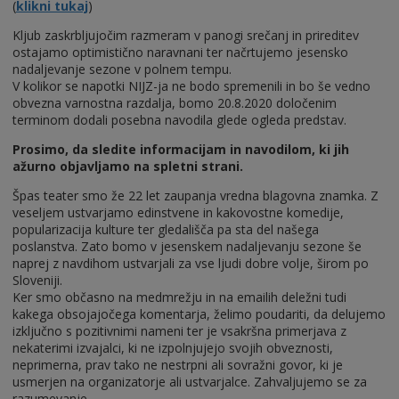
(
klikni tukaj
)
Kljub zaskrbljujočim razmeram v panogi srečanj in prireditev
ostajamo optimistično naravnani ter načrtujemo jesensko
nadaljevanje sezone v polnem tempu.
V kolikor se napotki NIJZ-ja ne bodo spremenili in bo še vedno
obvezna varnostna razdalja, bomo 20.8.2020 določenim
terminom dodali posebna navodila glede ogleda predstav.
Prosimo, da sledite informacijam in navodilom, ki jih
ažurno objavljamo na spletni strani.
Špas teater smo že 22 let zaupanja vredna blagovna znamka. Z
veseljem ustvarjamo edinstvene in kakovostne komedije,
popularizacija kulture ter gledališča pa sta del našega
poslanstva. Zato bomo v jesenskem nadaljevanju sezone še
naprej z navdihom ustvarjali za vse ljudi dobre volje, širom po
Sloveniji.
Ker smo občasno na medmrežju in na emailih deležni tudi
kakega obsojajočega komentarja, želimo poudariti, da delujemo
izključno s pozitivnimi nameni ter je vsakršna primerjava z
nekaterimi izvajalci, ki ne izpolnjujejo svojih obveznosti,
neprimerna, prav tako ne nestrpni ali sovražni govor, ki je
usmerjen na organizatorje ali ustvarjalce. Zahvaljujemo se za
razumevanje.