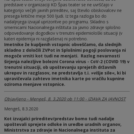
predstave v organizaciji KD Špas teater se ne uvrščajo v
kategorijo večjih javnih prireditev, saj število obiskovalcev ne
presega kritične meje 500 ljudi. Iz tega razloga bo do
nadaljnjega izvajal uprizoritve po programu. Skladno s
smernicami Nacionalnega inštituta za javno zdravje splošno
odpovedovanje dogodkov v trenutni epidemiološki situaciji (v
kateri epidemija ni razglašena) ni potrebno.
Imetnike že kupljenih vstopnic obveščamo, da slednjih
skladno z določili ZVPot in Splošnimi pogoji poslovanja ni
mogoče vrniti kot tudi ne menjati. Razlog nevarnosti
širjenja nalezljive bolezni Corona virus - CoV-2 (COVID 19) v
trenutni situaciji, ob upoštevanju sprejetih državnih
ukrepov in razglasov, ne predstavlja t.i. »višje sile«, ki bi
upravičevala zahtevo imetnika karte po vračilu kupnine
oziroma menjave vstopnice.
Objavljeno - Mengeš, 8. 3.2020 ob 11:00 - IZJAVA ZA JAVNOST
Mengeš, 8.3.2020
Kot izvajalci prireditev/predstav bomo tudi nadalje
upoštevali sprejete odloke in uredbe uradnih organov,
Ministrstva za zdravje in Nacionalnega instituta za