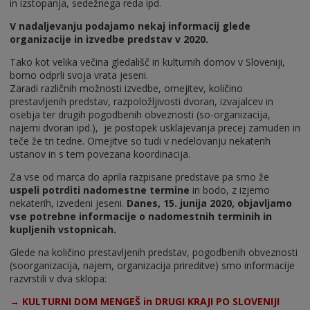
in izstopanja, sedežnega reda ipd.
V nadaljevanju podajamo nekaj informacij glede
organizacije in izvedbe predstav v 2020.
Tako kot velika večina gledališč in kulturnih domov v Sloveniji,
bomo odprli svoja vrata jeseni.
Zaradi različnih možnosti izvedbe, omejitev, količino
prestavljenih predstav, razpoložljivosti dvoran, izvajalcev in
osebja ter drugih pogodbenih obveznosti (so-organizacija,
najemi dvoran ipd.), je postopek usklajevanja precej zamuden in
teče že tri tedne. Omejitve so tudi v nedelovanju nekaterih
ustanov in s tem povezana koordinacija.
Za vse od marca do aprila razpisane predstave pa smo že
uspeli potrditi nadomestne termine
in bodo, z izjemo
nekaterih, izvedeni jeseni.
Danes, 15. junija 2020, objavljamo
vse potrebne informacije o nadomestnih terminih in
kupljenih vstopnicah.
Glede na količino prestavljenih predstav, pogodbenih obveznosti
(soorganizacija, najem, organizacija prireditve) smo informacije
razvrstili v dva sklopa:
→ KULTURNI DOM MENGEŠ in DRUGI KRAJI PO SLOVENIJI