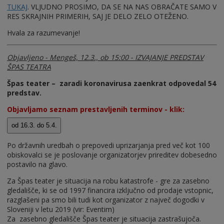
TUKAJ
. VLJUDNO PROSIMO, DA SE NA NAS OBRAČATE SAMO V
RES SKRAJNIH PRIMERIH, SAJ JE DELO ZELO OTEŽENO.
Hvala za razumevanje!
Objavljeno - Mengeš, 12.3., ob 15:00 - IZVAJANJE PREDSTAV
ŠPAS TEATRA
Špas teater – zaradi koronavirusa zaenkrat odpovedal 54
predstav.
Objavljamo seznam prestavljenih terminov - klik:
Po državnih uredbah o prepovedi uprizarjanja pred več kot 100
obiskovalci se je poslovanje organizatorjev prireditev dobesedno
postavilo na glavo.
Za Špas teater je situacija na robu katastrofe - gre za zasebno
gledališče, ki se od 1997 financira izključno od prodaje vstopnic,
razglašeni pa smo bili tudi kot organizator z največ dogodki v
Sloveniji v letu 2019 (vir: Eventim)
Za zasebno gledališče Špas teater je situacija zastrašujoča.