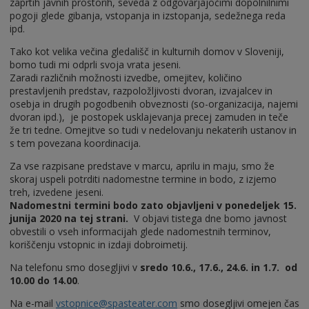
zaprtih javnih prostorih, seveda z odgovarjajočimi dopolnilnimi
pogoji glede gibanja, vstopanja in izstopanja, sedežnega reda
ipd.
Tako kot velika večina gledališč in kulturnih domov v Sloveniji,
bomo tudi mi odprli svoja vrata jeseni.
Zaradi različnih možnosti izvedbe, omejitev, količino
prestavljenih predstav, razpoložljivosti dvoran, izvajalcev in
osebja in drugih pogodbenih obveznosti (so-organizacija, najemi
dvoran ipd.), je postopek usklajevanja precej zamuden in teče
že tri tedne. Omejitve so tudi v nedelovanju nekaterih ustanov in
s tem povezana koordinacija.
Za vse razpisane predstave v marcu, aprilu in maju, smo že
skoraj uspeli potrditi nadomestne termine in bodo, z izjemo
treh, izvedene jeseni.
Nadomestni termini bodo zato objavljeni v ponedeljek 15.
junija 2020 na tej strani.
V objavi tistega dne bomo javnost
obvestili o vseh informacijah glede nadomestnih terminov,
koriščenju vstopnic in izdaji dobroimetij.
Na telefonu smo dosegljivi v
sredo 10.6., 17.6., 24.6. in 1.7. od
10.00 do 14.00
.
Na e-mail
vstopnice@spasteater.com
smo dosegljivi omejen čas