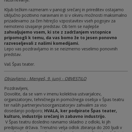
Kljub težkim razmeram v panogi srečanj in prireditev ostajamo
izključno pozitivno naravnani in si v okviru možnosti maksimalno
prizadevamo za čim hitrejšo vzpostavitev vseh pogojev za
nemoteno izvajanje predstav. Ob tem se najlepše
zahvaljujemo vsem, ki ste z zadržanjem vstopnice
pripomogli k temu, da vas bomo že to jesen ponovno
razveseljevali z našimi komedijami.
Lepo vas pozdravljamo in se neizmerno veselimo ponovnih
predstav.
Vaš Špas teater.
Objavljeno - Mengeš, 9. junij - OBVESTILO
Pozdravljeni,
Dovolite, da se vam v imenu kolektiva ustvarjalcev,
organizatorjev, tehničnega in pomožnega osebja v Špas teatru
ter naših partnerjev/soorganizatorjev zahvalim za vso
dosedanjo podporo;
HVALA, ker podpirate Špas teater,
kulturo, industrijo srečanj in zabavno industrijo.
V Špas teatru dosledno ravnamo skladno z odloki, ki jih
predpisuje država. Trenutno velja odlok zbiranja do 200 ljudi v