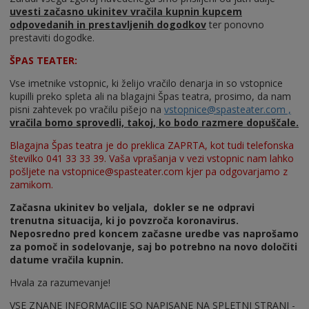
uvesti začasno ukinitev vračila kupnin kupcem
odpovedanih in prestavljenih dogodkov
ter ponovno
prestaviti dogodke.
ŠPAS TEATER:
Vse imetnike vstopnic, ki želijo vračilo denarja in so vstopnice
kupilli preko spleta ali na blagajni Špas teatra, prosimo, da nam
pisni zahtevek po vračilu pišejo na
vstopnice@spasteater.com ,
vračila bomo sprovedli, takoj, ko bodo razmere dopuščale.
Blagajna Špas teatra je do preklica ZAPRTA, kot tudi telefonska
številko 041 33 33 39. Vaša vprašanja v vezi vstopnic nam lahko
pošljete na vstopnice@spasteater.com kjer pa odgovarjamo z
zamikom.
Začasna ukinitev bo veljala, dokler se ne odpravi
trenutna situacija, ki jo povzroča koronavirus.
Neposredno pred koncem začasne uredbe vas naprošamo
za pomoč in sodelovanje, saj bo potrebno na novo določiti
datume vračila kupnin.
Hvala za razumevanje!
VSE ZNANE INFORMACIJE SO NAPISANE NA SPLETNI STRANI -