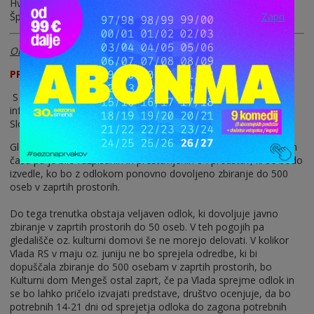
Hvala za razumevanje
Špas teater
Zapri
Objavljeno - Mengeš, 15. maj - SPOROČILO ZA JAVNOST
PREKLIC EPIDEMIJE NE POMENI ODPRTJE GLEDALIŠČA
S pozitivnim pričakovanjem sprejemamo včeraj podano
informacijo Vlade RS, da je epidemija koronavirusa Covid-19 v
Sloveniji končana.
Gledališče Špas teater je zaprlo svoja vrata dne 9.3.2020, v tem
času pa je bilo razpisanih in prestavljenih 84 predstav, ki se bodo
izvedle, ko bo z odlokom ponovno dovoljeno zbiranje do 500
oseb v zaprtih prostorih.
Do tega trenutka obstaja veljaven odlok, ki dovoljuje javno
zbiranje v zaprtih prostorih do 50 oseb. V teh pogojih pa
gledališče oz. kulturni domovi še ne morejo delovati. V kolikor
Vlada RS v maju oz. juniju ne bo sprejela odredbe, ki bi
dopuščala zbiranje do 500 osebam v zaprtih prostorih, bo
Kulturni dom Mengeš ostal zaprt, če pa Vlada sprejme odlok in
se bo lahko pričelo izvajati predstave, društvo ocenjuje, da bo
potrebnih 14-21 dni od sprejetja odloka do zagona potrebnih