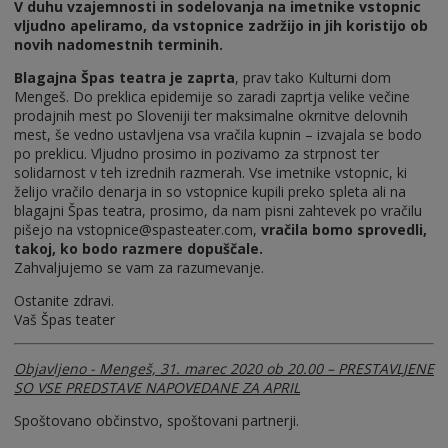
V duhu vzajemnosti in sodelovanja na imetnike vstopnic
vljudno apeliramo, da vstopnice zadržijo in jih koristijo ob
novih nadomestnih terminih.
Blagajna Špas teatra je zaprta
, prav tako Kulturni dom
Mengeš. Do preklica epidemije so zaradi zaprtja velike večine
prodajnih mest po Sloveniji ter maksimalne okrnitve delovnih
mest, še vedno ustavljena vsa vračila kupnin – izvajala se bodo
po preklicu. Vljudno prosimo in pozivamo za strpnost ter
solidarnost v teh izrednih razmerah. Vse imetnike vstopnic, ki
želijo vračilo denarja in so vstopnice kupili preko spleta ali na
blagajni Špas teatra, prosimo, da nam pisni zahtevek po vračilu
pišejo na vstopnice@spasteater.com,
vračila bomo sprovedli,
takoj, ko bodo razmere dopuščale.
Zahvaljujemo se vam za razumevanje.
Ostanite zdravi.
Vaš Špas teater
Objavljeno - Mengeš, 31. marec 2020 ob 20.00 – PRESTAVLJENE
SO VSE PREDSTAVE NAPOVEDANE ZA APRIL
Spoštovano občinstvo, spoštovani partnerji.