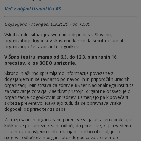
Več v objavi Uradni list RS
Objavljeno - Mengeš, 6.3.2020 - ob 12.00
Vsled izredni situaciji v svetu in tudi pri nas v Sloveniji,
organizatorji dogodkov skušamo kar se da smotrno urejati
organizacijo že razpisanih dogodkov.
V Špas teatru imamo od 6.3. do 12.3. planiranih 16
predstav, ki se BODO uprizorile.
Skrbno in ažurno spremljamo informacije povezane z
dogajanjem in se ravnamo po navodilih in priporočilih uradnih
organizacij, Ministrstva za zdravje RS ter Nacionalnega instituta
za varovanje zdravja. Zaenkrat pristojni organi ne odsvetujejo
organizacije dogodkov in prireditev, usmerjajo pa k povečani
skrbi za preventivo. Navajajo tudi, da se obravnava vsaka
dogodek oz prireditev za sebe.
Za razpisane in organizirane prireditve velja ustaljena praksa; v
kolikor se posameznik sam odloči, da prireditve, ki je izvedena
skladno z objavljenimi informacijami, ne bo obiskal, je to
njegova odločitev in organizator dogodka za to ne more