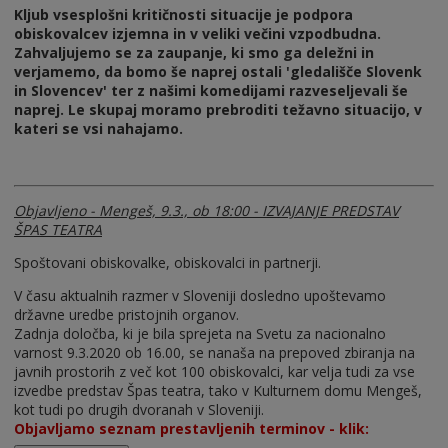
Kljub vsesplošni kritičnosti situacije je podpora
obiskovalcev izjemna in v veliki večini vzpodbudna.
Zahvaljujemo se za zaupanje, ki smo ga deležni in
verjamemo, da bomo še naprej ostali 'gledališče Slovenk
in Slovencev' ter z našimi komedijami razveseljevali še
naprej. Le skupaj moramo prebroditi težavno situacijo, v
kateri se vsi nahajamo.
Objavljeno - Mengeš, 9.3., ob 18:00 - IZVAJANJE PREDSTAV
ŠPAS TEATRA
Spoštovani obiskovalke, obiskovalci in partnerji.
V času aktualnih razmer v Sloveniji dosledno upoštevamo
državne uredbe pristojnih organov.
Zadnja določba, ki je bila sprejeta na Svetu za nacionalno
varnost 9.3.2020 ob 16.00, se nanaša na prepoved zbiranja na
javnih prostorih z več kot 100 obiskovalci, kar velja tudi za vse
izvedbe predstav Špas teatra, tako v Kulturnem domu Mengeš,
kot tudi po drugih dvoranah v Sloveniji.
Objavljamo seznam prestavljenih terminov - klik: