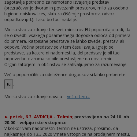
zagotavlja potrebno za nemoteno izvajanje predstav
(prezračevanje dvoran in povezanih prostorov, milo za osebno
higieno obiskovalcev, skrb za čiščenje prostorov, odvoz
odpadkov ipd.). Tako bo tudi nadalje.
Ministrstvo za zdravje ter svet ministrov EU priporočajo tudi, da
se o izvedbi vsakega posameznega dogodka odloča od primera
do primera. Razpisane predstave se lahko izvede, prestavi ali
odpove. Večina predstav se v tem času izvaja, igrajo se
predstave, za katere ni nadomestila, del predstav je bil tudi
odpovedan oziroma so bile prestavljene na nov termin.
Organizatorjem in občinstvu se zahvaljujemo za razumevanje.
Več o priporočilih za udeležence dogodkov si lahko preberete
.
Ministrstvo za zdravje navaja –
več o tem…
► petek, 6.3. AVDICIJA - Tolmin
;
prestavljeno na 24.10. ob
20.00 - veljajo iste vstopnice
V kolikor vam nadomestni termin ne ustreza, prosimo, da
najkasneje do 13.3.2020 vrnete vstopnice na prodajnem mestu,